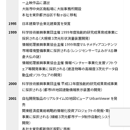
ー上映作品に選出
大阪市中央区南船場に大阪事務所開設
本社を東京都渋谷区千駄ヶ谷に移転
1995
日本建築学会東北建築賞を受賞
1999
科学技術振興事業団主催 1999年度独創的研究成果育成事業に
採択される（大規模３次元形状測量装置開発）
情報処理振興事業協会主催 1999年度マルチメディアコンテンツ
市場環境整備事業に採択される（レンジセンサーでよみがえる鎌
倉大仏の謎）
情報処理振興事業協会主催 情報ベンチャー事業化支援ソフトウ
ェア等開発事業に採択される（建造物等の高精度３次元データ自
動生成ソフトウェアの開発）
2000
科学技術振興事業団主催 平成12年度独創的研究成果育成事業
に採択される（都市VR地図連動情報表示装置の開発）
2001
自社開発製品のリアルタイム3D地図ビューア UrbanViewer を発
売
関東経済産業局戦略的情報化投資プロジェクトの発掘・育成推進
事業に採択される（精細３次元都市データ制作自動化システムの
開発）
本社を東京都新宿区坂町に移転