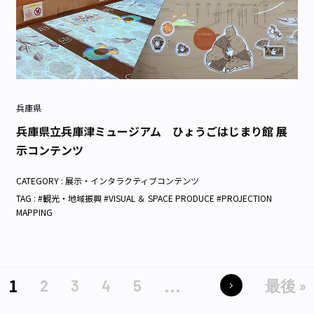
兵庫県
兵庫県立兵庫津ミュージアム ひょうごはじまり館 展
示コンテンツ
CATEGORY :
展示・インタラクティブコンテンツ
TAG : #観光・地域振興 #VISUAL ＆ SPACE PRODUCE #PROJECTION
MAPPING
1
...
2
3
4
5
最後 »