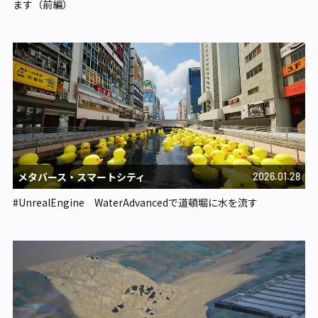
ます（前編）
メタバース・スマートシティ​
2026.01.28
#UnrealEngine WaterAdvancedで道頓堀に水を流す