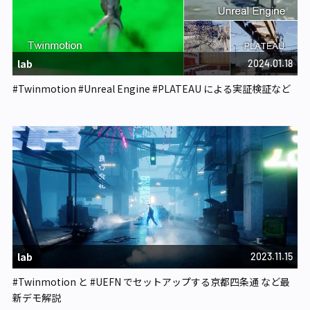
lab
2024.01.18
#Twinmotion #Unreal Engine #PLATEAU による実証検証など
lab
2023.11.15
#Twinmotion と #UEFN でセットアップする京都四条通 など最
新デモ解説