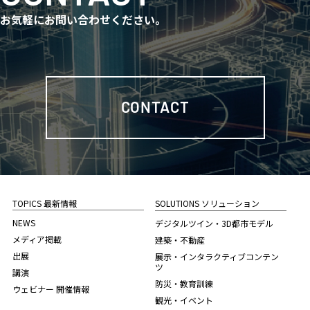
お気軽にお問い合わせください。
CONTACT
TOPICS 最新情報
SOLUTIONS ソリューション
NEWS
デジタルツイン・3D都市モデル
メディア掲載
建築・不動産
出展
展示・インタラクティブコンテン
ツ
講演
防災・教育訓練
ウェビナー 開催情報
観光・イベント