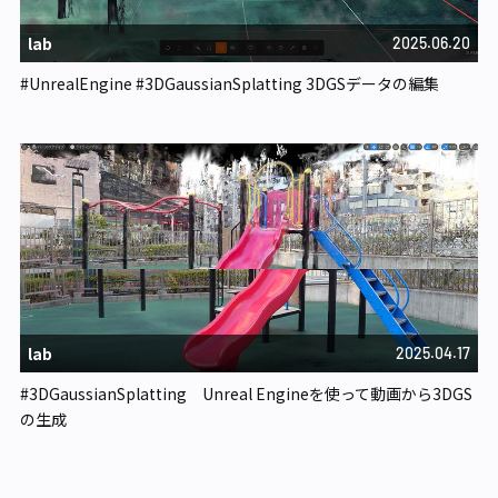
lab
2025.06.20
#UnrealEngine #3DGaussianSplatting 3DGSデータの編集
lab
2025.04.17
#3DGaussianSplatting Unreal Engineを使って動画から3DGS
の生成