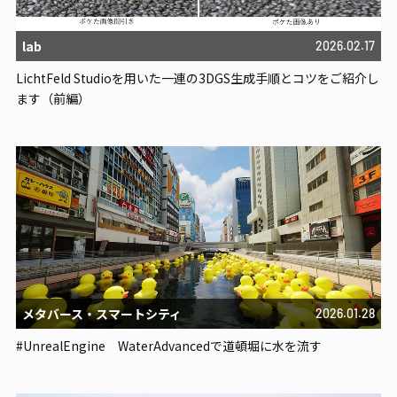
lab
2026.02.17
LichtFeld Studioを用いた一連の3DGS生成手順とコツをご紹介し
ます（前編）
メタバース・スマートシティ​
2026.01.28
#UnrealEngine WaterAdvancedで道頓堀に水を流す