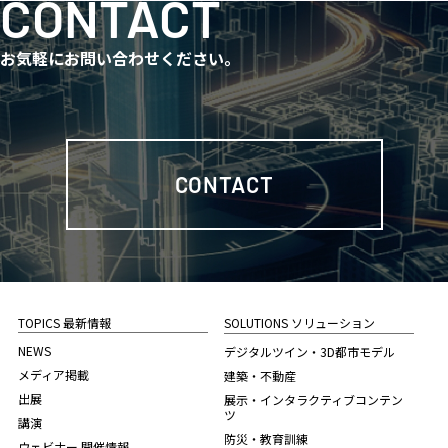
CONTACT
お気軽にお問い合わせください。
CONTACT
TOPICS 最新情報
SOLUTIONS ソリューション
NEWS
デジタルツイン・3D都市モデル
メディア掲載
建築・不動産
出展
展示・インタラクティブコンテン
ツ
講演
防災・教育訓練
ウェビナー 開催情報