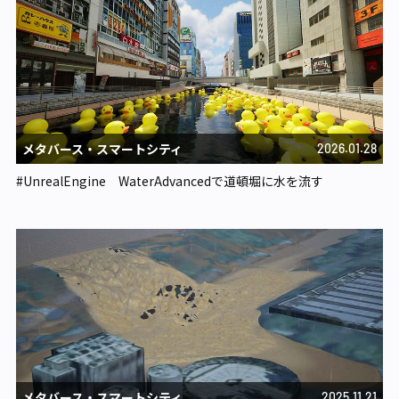
メタバース・スマートシティ​
2026.01.28
#UnrealEngine WaterAdvancedで道頓堀に水を流す
メタバース・スマートシティ​
2025.11.21