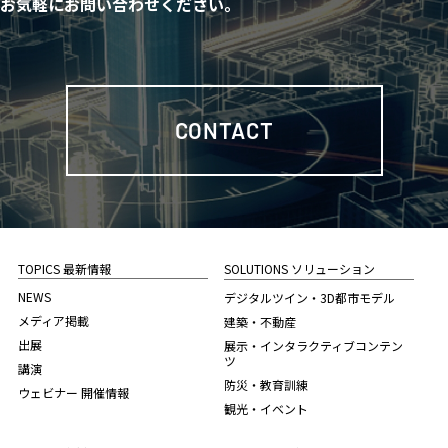
お気軽にお問い合わせください。
CONTACT
TOPICS 最新情報
SOLUTIONS ソリューション
NEWS
デジタルツイン・3D都市モデル
メディア掲載
建築・不動産
出展
展示・インタラクティブコンテン
ツ
講演
防災・教育訓練
ウェビナー 開催情報
観光・イベント