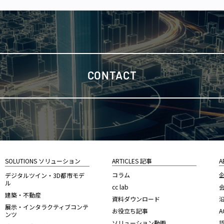
CONTACT
SOLUTIONS ソリューション
ARTICLES 記事
A
コラム
デジタルツイン・3D都市モデ
ル
cc lab
建築・不動産
資料ダウンロード
展示・インタラクティブコンテ
お役立ち記事
A
ンツ
ソリューション動画