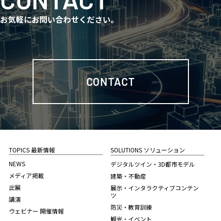
お気軽にお問い合わせください。
CONTACT
TOPICS 最新情報
SOLUTIONS ソリューション
NEWS
デジタルツイン・3D都市モデル
メディア掲載
建築・不動産
出展
展示・インタラクティブコンテン
ツ
講演
防災・教育訓練
ウェビナー 開催情報
観光・イベント