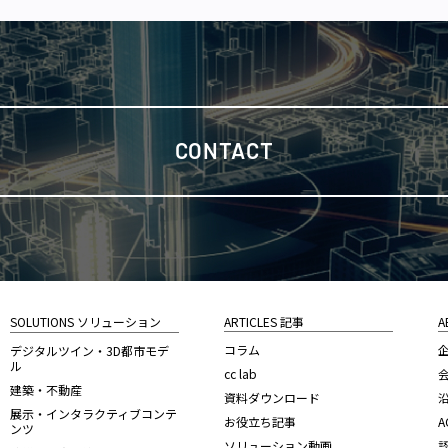
CONTACT
SOLUTIONS ソリューション
ARTICLES 記事
A
コラム
デジタルツイン・3D都市モデ
ル
cc lab
建築・不動産
資料ダウンロード
展示・インタラクティブコンテ
お役立ち記事
A
ンツ
ソリューション動画