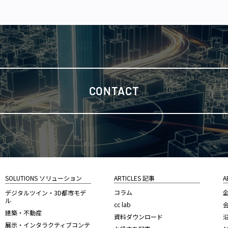
CONTACT
SOLUTIONS ソリューション
ARTICLES 記事
A
コラム
デジタルツイン・3D都市モデ
ル
cc lab
建築・不動産
資料ダウンロード
展示・インタラクティブコンテ