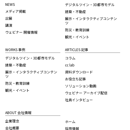
NEWS
デジタルツイン・3D都市モデル
メディア掲載
建築・不動産
出展
展示・インタラクティブコンテン
ツ
講演
防災・教育訓練
ウェビナー 開催情報
観光・イベント
WORKS 事例
ARTICLES 記事
デジタルツイン・3D都市モデル
コラム
建築・不動産
cc lab
展示・インタラクティブコンテン
資料ダウンロード
ツ
お役立ち記事
防災・教育訓練
ソリューション動画
観光・イベント
ウェビナー アーカイブ配信
社員インタビュー
ABOUT 会社情報
企業理念
ホーム
会社概要
採用情報