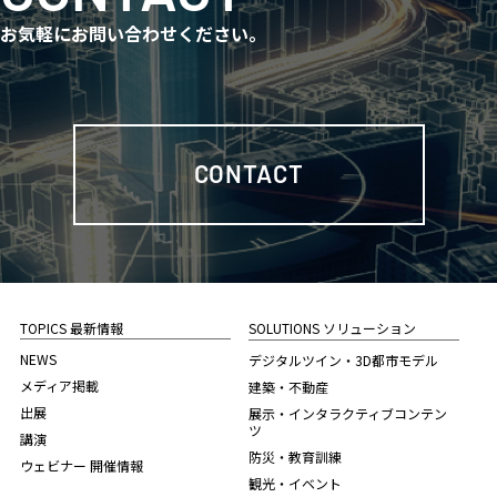
お気軽にお問い合わせください。
CONTACT
TOPICS 最新情報
SOLUTIONS ソリューション
NEWS
デジタルツイン・3D都市モデル
メディア掲載
建築・不動産
出展
展示・インタラクティブコンテン
ツ
講演
防災・教育訓練
ウェビナー 開催情報
観光・イベント