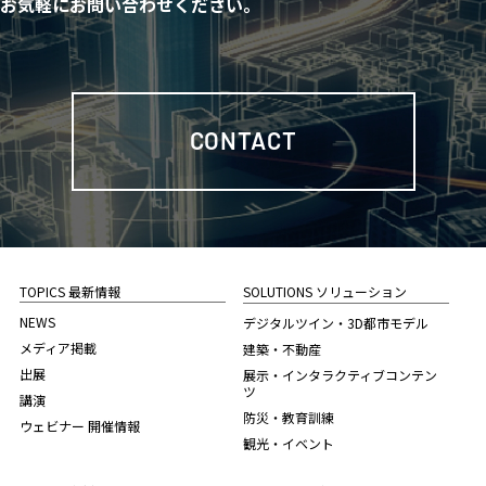
お気軽にお問い合わせください。
CONTACT
TOPICS 最新情報
SOLUTIONS ソリューション
NEWS
デジタルツイン・3D都市モデル
メディア掲載
建築・不動産
出展
展示・インタラクティブコンテン
ツ
講演
防災・教育訓練
ウェビナー 開催情報
観光・イベント