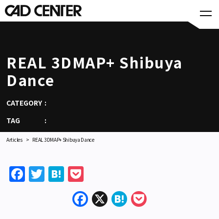
REAL 3DMAP+ Shibuya
Dance
CATEGORY
TAG
Articles
REAL 3DMAP+ Shibuya Dance
Facebook
Twitter
Hatena
Pocket
Facebook
X
Hatena
Pocket