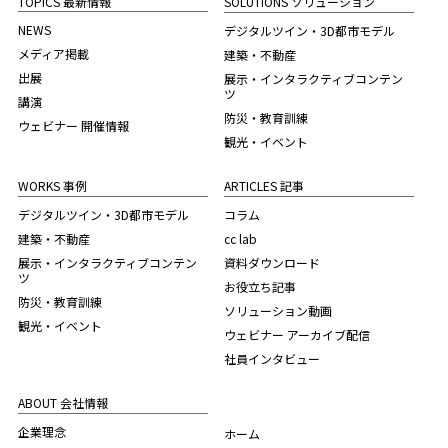
TOPICS 最新情報
SOLUTIONS ソリューション
NEWS
デジタルツイン・3D都市モデル
メディア掲載
建築・不動産
出展
展示・インタラクティブコンテン
ツ
講演
防災・教育訓練
ウェビナー 開催情報
観光・イベント
WORKS 事例
ARTICLES 記事
デジタルツイン・3D都市モデル
コラム
建築・不動産
cc lab
展示・インタラクティブコンテン
資料ダウンロード
ツ
お役立ち記事
防災・教育訓練
ソリューション動画
観光・イベント
ウェビナー アーカイブ配信
社員インタビュー
ABOUT 会社情報
企業理念
ホーム