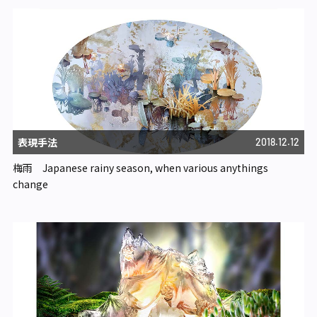
表現手法
2018.12.12
梅雨 Japanese rainy season, when various anythings
change