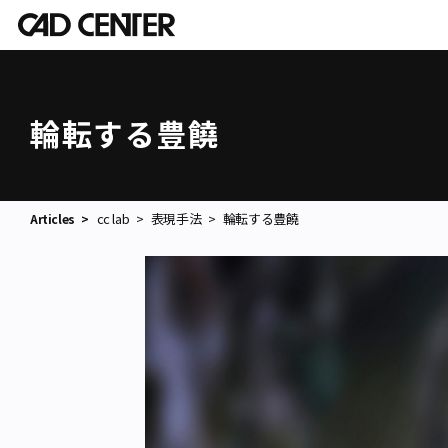
輪転する豊饒
cc lab
表現手法
輪転する豊饒
Articles