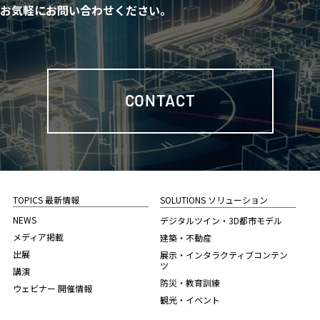
お気軽にお問い合わせください。
CONTACT
TOPICS 最新情報
SOLUTIONS ソリューション
NEWS
デジタルツイン・3D都市モデル
メディア掲載
建築・不動産
出展
展示・インタラクティブコンテン
ツ
講演
防災・教育訓練
ウェビナー 開催情報
観光・イベント