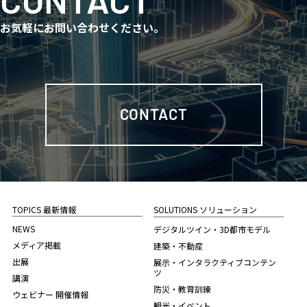
お気軽にお問い合わせください。
CONTACT
TOPICS 最新情報
SOLUTIONS ソリューション
NEWS
デジタルツイン・3D都市モデル
メディア掲載
建築・不動産
出展
展示・インタラクティブコンテン
ツ
講演
防災・教育訓練
ウェビナー 開催情報
観光・イベント