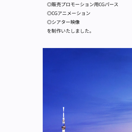
◎販売プロモーション用CGパース
◎CGアニメーション
◎シアター映像
を制作いたしました。