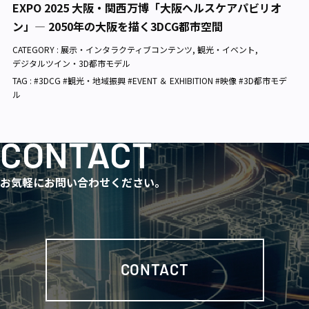
EXPO 2025 大阪・関西万博「大阪ヘルスケアパビリオ
ン」— 2050年の大阪を描く3DCG都市空間
CATEGORY :
展示・インタラクティブコンテンツ
,
観光・イベント
,
デジタルツイン・3D都市モデル
TAG : #3DCG #観光・地域振興 #EVENT ＆ EXHIBITION #映像 #3D都市モデ
ル
CONTACT
お気軽にお問い合わせください。
CONTACT