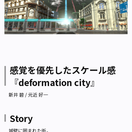
感覚を優先したスケール感
『deformation city』
新井 碧 / 元近 好一
Story
城壁に囲まれた街。