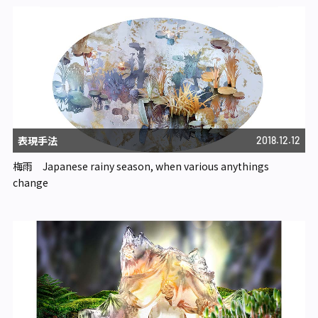
表現手法
2018.12.12
梅雨 Japanese rainy season, when various anythings
change