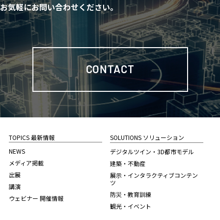
お気軽にお問い合わせください。
CONTACT
TOPICS 最新情報
SOLUTIONS ソリューション
NEWS
デジタルツイン・3D都市モデル
メディア掲載
建築・不動産
出展
展示・インタラクティブコンテン
ツ
講演
防災・教育訓練
ウェビナー 開催情報
観光・イベント