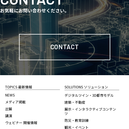
お気軽にお問い合わせください。
CONTACT
TOPICS 最新情報
SOLUTIONS ソリューション
NEWS
デジタルツイン・3D都市モデル
メディア掲載
建築・不動産
出展
展示・インタラクティブコンテン
ツ
講演
防災・教育訓練
ウェビナー 開催情報
観光・イベント