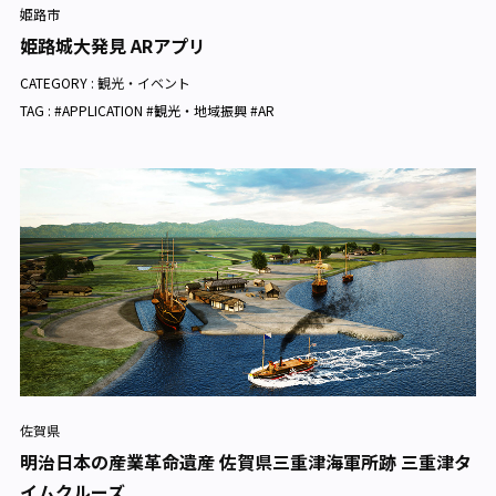
姫路市
姫路城大発見 ARアプリ
CATEGORY :
観光・イベント
TAG : #APPLICATION #観光・地域振興 #AR
佐賀県
明治日本の産業革命遺産 佐賀県三重津海軍所跡 三重津タ
イムクルーズ