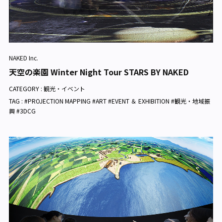
NAKED Inc.
天空の楽園 Winter Night Tour STARS BY NAKED
CATEGORY :
観光・イベント
TAG : #PROJECTION MAPPING #ART #EVENT ＆ EXHIBITION #観光・地域振
興 #3DCG